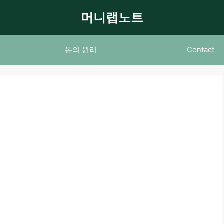
머니랩노트
돈의 원리
Contact